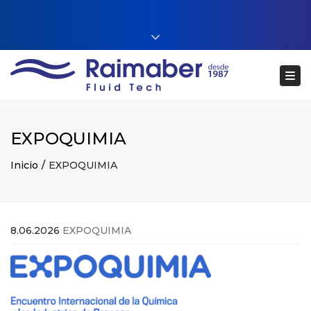
Close top bar
+34 93 860 54 54
Tog
web@raimaberfluidtech.com
ES
EN
CA
Português
EXPOQUIMIA
Inicio
EXPOQUIMIA
8.06.2026
EXPOQUIMIA