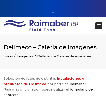
Close top bar
+34 93 860 54 54
Tog
web@raimaberfluidtech.com
ES
EN
CA
Português
Dellmeco – Galería de imágenes
Inicio
Imágenes
Dellmeco – Galería de imágenes
Selección de fotos de distintas
instalaciones y
productos de Dellmeco
por parte de
Raimaber
.
Para más información puede utilizar el
formulario de
contacto
.