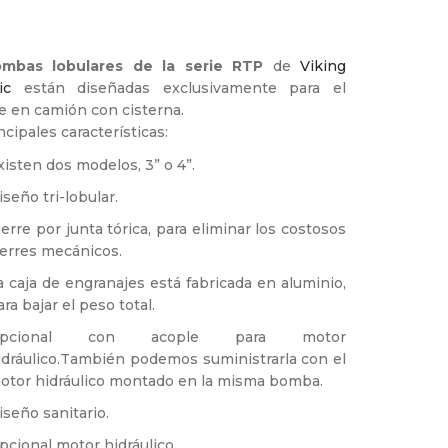
mbas lobulares de la serie RTP
de
Viking
ic
están diseñadas exclusivamente para el
e en camión con cisterna.
ncipales características:
xisten dos modelos, 3” o 4”.
iseño tri-lobular.
ierre por junta tórica, para eliminar los costosos
ierres mecánicos.
a caja de engranajes está fabricada en aluminio,
ara bajar el peso total.
pcional con acople para motor
idráulico.También podemos suministrarla con el
otor hidráulico montado en la misma bomba.
iseño sanitario.
pcional motor hidráulico.