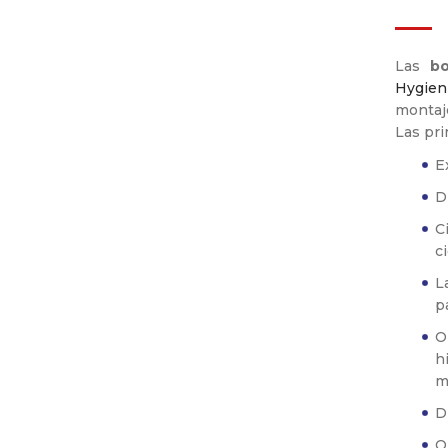
OBERDORFER
PERFIPROCESS
SAWA
PUMPENTECHNIK AG
SAWA
PRIMIX
Las
bo
VALISI
OAL
VIKING HYGIENIC
Hygien
VIKING HYGIENIC
VALISI
YTRON PROCESS
montaj
TECHNOLOGY
YTRON PROCESS
VIKING HYGIENIC
Las pri
TECHNOLOGY
YILDIZ POMPA
E
YTRON
D
C
c
L
p
O
h
m
D
O