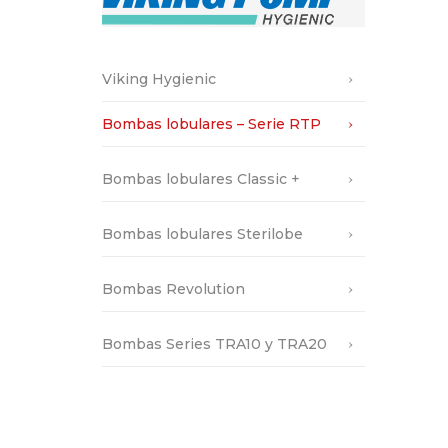
MAS DAF
RASCADA
OBERDORFER PUMPS
INYECTORES DE VAPOR
INC.
Viking Hygienic
MEZCLADORES
PRIMIX
ESTÁTICOS
Bombas lobulares – Serie RTP
SAWA
MEZCLADORES DE
PUMPENTECHNIK AG
POLVO LÍQUIDO
Bombas lobulares Classic +
OAL
PERFIPROCESS
Bombas lobulares Sterilobe
VALISI PUMPS
VIKING HYGIENIC
Bombas Revolution
YILDIZ POMPA
YTRON PROCESS
Bombas Series TRA10 y TRA20
TECHNOLOGY