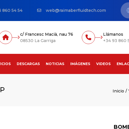
3 860 54 54
web@raimaberfluidtech.com
c/ Francesc Macià, nau 76
Llámanos
08530 La Garriga
+34 93 860 
ICIOS
DESCARGAS
NOTICIAS
IMÁGENES
VIDEOS
ENLAC
BORNEMANN
BORNEMANN
ARROW PUMPS
TP
DELLMECO
DELLMECO
BORNEMANN
Inicio
FINISH THOMPSON INC
FTI – FINISH
FTI – FINISH
THOMPSON INC
THOMPSON INC
KARR ITALIANA
KARR
KARR ITALIANA
PERFIPROCESS
JUMP PUMP
OAL
PRIMIX
BOMB