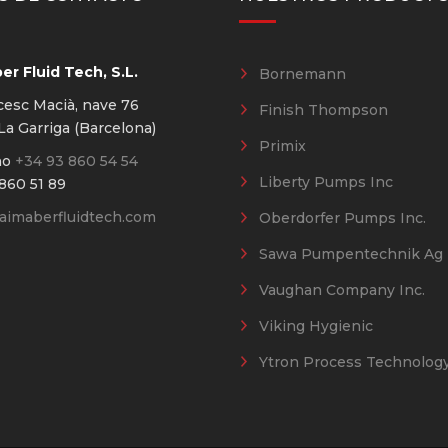
r Fluid Tech, S.L.
Bornemann
cesc Macià, nave 76
Finish Thompson
a Garriga (Barcelona)
Primix
no
+34 93 860 54 54
Liberty Pumps Inc
860 51 89
imaberfluidtech.com
Oberdorfer Pumps Inc.
Sawa Pumpentechnik Ag
Vaughan Company Inc.
Viking Hygienic
Ytron Process Technolog