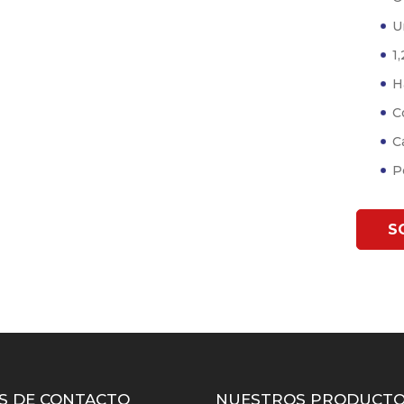
U
1,
H
C
C
P
S
S DE CONTACTO
NUESTROS PRODUCT