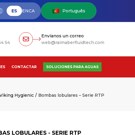
ES
EN
CA
Português
Envíanos un correo
54 54
web@raimaberfluidtech.com
ES
CONTACTAR
SOLUCIONES PARA AGUAS
Viking Hygienic
Bombas lobulares – Serie RTP
AS LOBULARES - SERIE RTP