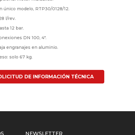
n único modelo, RTP30/0128/12.
28 l/rev.
asta 12 bar.
onexiones DN 100, 4″.
aja engranajes en aluminio.
eso: solo 67 kg.
OLICITUD DE INFORMACIÓN TÉCNICA
OS
NEWSLETTER