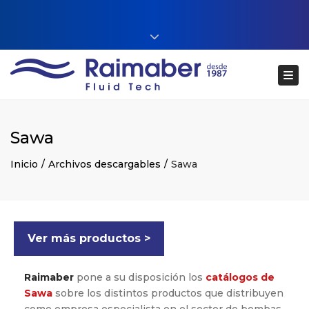
Close top bar
+34 93 860 54 54
Tog
web@raimaberfluidtech.com
ES
EN
CA
Português
Sawa
Inicio
Archivos descargables
Sawa
Ver más productos >
Raimaber
pone a su disposición los
catálogos de
Sawa
sobre los distintos productos que distribuyen
como empresa especialista en el sector de bombas