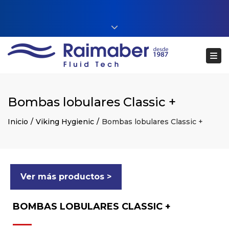
Close top bar
+34 93 860 54 54
Tog
web@raimaberfluidtech.com
ES
EN
CA
Português
Bombas lobulares Classic +
Inicio
Viking Hygienic
Bombas lobulares Classic +
Ver más productos >
BOMBAS LOBULARES CLASSIC +