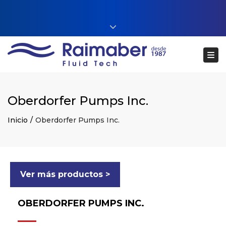
Close top bar
+34 93 860 54 54
Tog
web@raimaberfluidtech.com
ES
EN
CA
Português
Oberdorfer Pumps Inc.
Inicio
Oberdorfer Pumps Inc.
Ver más productos >
OBERDORFER PUMPS INC.