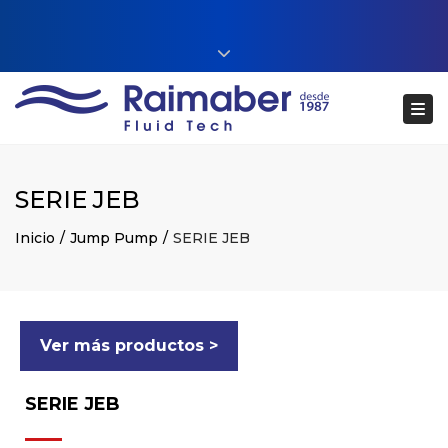
Close top bar
+34 93 860 54 54
Tog
web@raimaberfluidtech.com
ES
EN
CA
Português
SERIE JEB
Inicio
Jump Pump
SERIE JEB
Ver más productos >
SERIE JEB