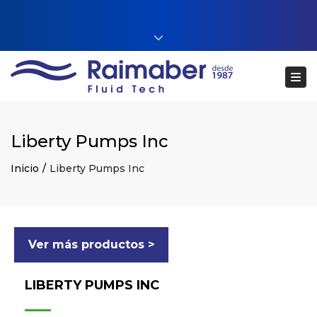
Close top bar
+34 93 860 54 54
Tog
web@raimaberfluidtech.com
ES
EN
CA
Português
Liberty Pumps Inc
Inicio
Liberty Pumps Inc
Ver más productos >
LIBERTY PUMPS INC