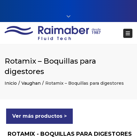
Close top bar
+34 93 860 54 54
Tog
web@raimaberfluidtech.com
ES
EN
CA
Português
Rotamix – Boquillas para
digestores
Inicio
Vaughan
Rotamix – Boquillas para digestores
Ver más productos >
ROTAMIX - BOQUILLAS PARA DIGESTORES