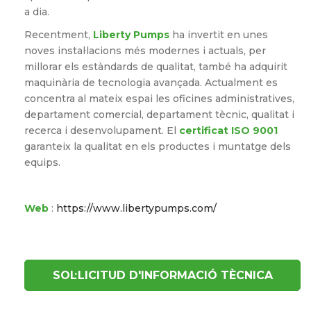
a dia.
Recentment,
Liberty Pumps
ha invertit en unes
noves instal·lacions més modernes i actuals, per
millorar els estàndards de qualitat, també ha adquirit
maquinària de tecnologia avançada. Actualment es
concentra al mateix espai les oficines administratives,
departament comercial, departament tècnic, qualitat i
recerca i desenvolupament. El
certificat ISO 9001
garanteix la qualitat en els productes i muntatge dels
equips.
Web
:
https://www.libertypumps.com/
SOL·LICITUD D'INFORMACIÓ TÈCNICA