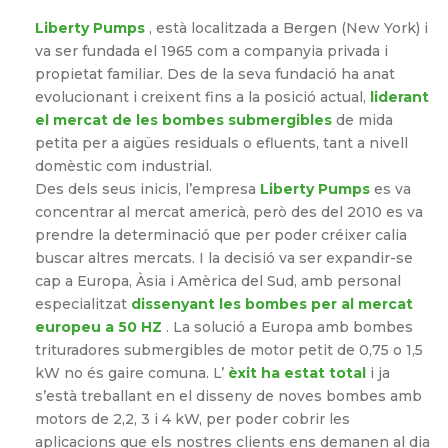
Liberty Pumps
, està localitzada a Bergen (New York) i
va ser fundada el 1965 com a companyia privada i
propietat familiar. Des de la seva fundació ha anat
evolucionant i creixent fins a la posició actual,
liderant
el mercat de les bombes submergibles
de mida
petita per a aigües residuals o efluents, tant a nivell
domèstic com industrial.
Des dels seus inicis, l’empresa
Liberty Pumps
es va
concentrar al mercat americà, però des del 2010 es va
prendre la determinació que per poder créixer calia
buscar altres mercats. I la decisió va ser expandir-se
cap a Europa, Àsia i Amèrica del Sud, amb personal
especialitzat
dissenyant les bombes per al mercat
europeu a 50 HZ
. La solució a Europa amb bombes
trituradores submergibles de motor petit de 0,75 o 1,5
kW no és gaire comuna. L’
èxit ha estat total
i ja
s’està treballant en el disseny de noves bombes amb
motors de 2,2, 3 i 4 kW, per poder cobrir les
aplicacions que els nostres clients ens demanen al dia