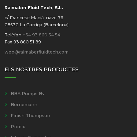
Raimaber Fluid Tech, S.L.
c/ Francesc Macià, nave 76
08530 La Garriga (Barcelona)
Telèfon
+34 93 860 54 54
Fax 93 860 51 89
web@raimaberfluidtech.com
ELS NOSTRES PRODUCTES
BBA Pumps Bv
Bornemann
Finish Thompson
Primix