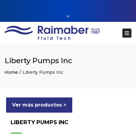
Close top bar
+34 93 860 54 54
Tog
web@raimaberfluidtech.com
ES
EN
CA
Português
Liberty Pumps Inc
Home
Liberty Pumps Inc
Ver más productos >
LIBERTY PUMPS INC