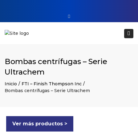
Close top bar
+34 93 860 54 54
Tog
web@raimaberfluidtech.com
ES
EN
CA
Português
Bombas centrífugas – Serie
Ultrachem
Inicio
FTI – Finish Thompson Inc
Bombas centrífugas – Serie Ultrachem
Ver más productos >