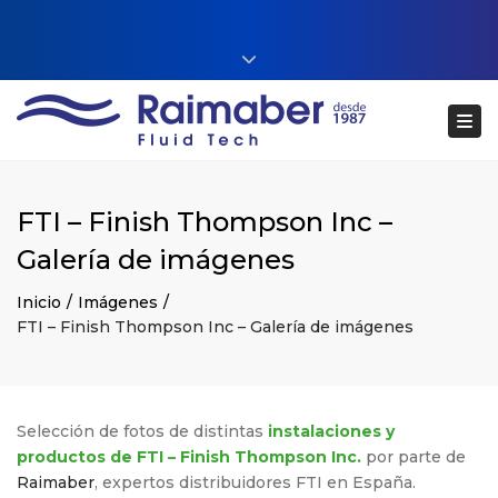
Close top bar
+34 93 860 54 54
Tog
web@raimaberfluidtech.com
ES
EN
CA
Português
FTI – Finish Thompson Inc –
Galería de imágenes
Inicio
Imágenes
FTI – Finish Thompson Inc – Galería de imágenes
Selección de fotos de distintas
instalaciones y
productos de FTI – Finish Thompson Inc.
por parte de
Raimaber
, expertos distribuidores FTI en España.