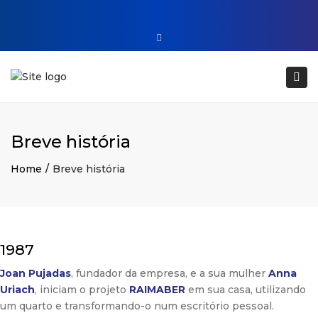
Close top bar
+34 93 860 54 54
Tog
web@raimaberfluidtech.com
ES
EN
CA
Português
Breve história
Home
Breve história
1987
Joan Pujadas
, fundador da empresa, e a sua mulher
Anna
Uriach
, iniciam o projeto
RAIMABER
em sua casa, utilizando
um quarto e transformando-o num escritório pessoal.