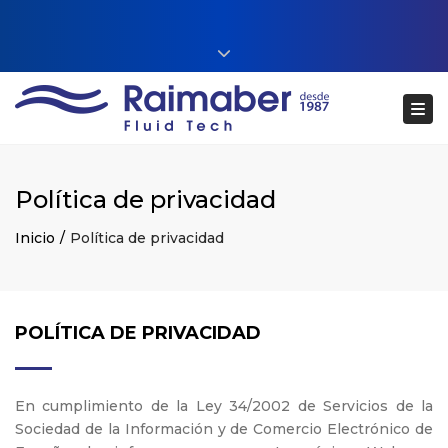
Close top bar
+34 93 860 54 54
Tog
web@raimaberfluidtech.com
ES
EN
CA
Português
Política de privacidad
Inicio
Política de privacidad
POLÍTICA DE PRIVACIDAD
En cumplimiento de la Ley 34/2002 de Servicios de la
Sociedad de la Información y de Comercio Electrónico de