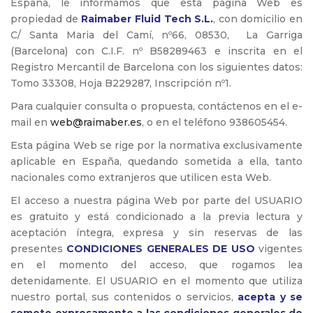
España, le informamos que esta página Web es
propiedad de
Raimaber Fluid Tech S.L.
, con domicilio en
C/ Santa Maria del Camí, nº66, 08530, La Garriga
(Barcelona) con C.I.F. nº B58289463 e inscrita en el
Registro Mercantil de Barcelona con los siguientes datos:
Tomo 33308, Hoja B229287, Inscripción nº1.
Para cualquier consulta o propuesta, contáctenos en el e-
mail en
web@raimaber.es
, o en el teléfono 938605454.
Esta página Web se rige por la normativa exclusivamente
aplicable en España, quedando sometida a ella, tanto
nacionales como extranjeros que utilicen esta Web.
El acceso a nuestra página Web por parte del USUARIO
es gratuito y está condicionado a la previa lectura y
aceptación íntegra, expresa y sin reservas de las
presentes
CONDICIONES GENERALES DE USO
vigentes
en el momento del acceso, que rogamos lea
detenidamente. El USUARIO en el momento que utiliza
nuestro portal, sus contenidos o servicios,
acepta y se
somete expresamente a las condiciones generales de